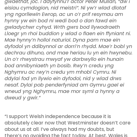
gwaethaf, joc. I ddyfynnu’r actor Peter Mullan, “dw i
eisiau cymdogion, nid meistri”. Ni yw’r wlad dlotaf
yng ngorllewin Ewrop, ac un o’r prif resymau am
hynny yw ein bod ni wedi bod o dan fawd ein
gwladychwr cyhyd. Wrth gwrs bod llywodraeth
Lloegr yn rhoi buddion y wlad o flaen ein ffyniant ni.
Mae hynny’n hollol naturiol. Dyna pam mae ein
dyfodol yn ddibynnol ar dorri’n rhydd. Mae’r bobl yn
dechrau dihuno, ond mae heriau lu yn ein hwynebu.
Un o’r rhwystrau mwyaf yw darbwyllo ein hunain
bod annibyniaeth yn bosib. Rwy’n credu yng
Nghymru ac rwy’n credu ym mhobl Cymru. Ni
ddylai fod yn llywio ein dyfodol, nid y wlad drws
nesaf. Dylai pob penderfyniad am Gymru gael ei
wneud yng Nghymru, mae mor syml a hynny a
dweud y gwir.”
“I support Welsh independence because it is
absolutely clear now that Westminster doesn’t care
about us at all. I’ve always had my doubts, but
there’s no avoiding the fact today. At best, Wales is