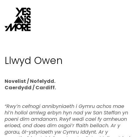
Llwyd Owen
Novelist / Nofelydd.
Caerdydd / Cardiff.
“Rwy’n cefnogi annibyniaeth i Gymru achos mae
hi’n hollol amlwg erbyn hyn nad yw San Steffan yn
poeni dim amdanom. Rwyf wedi cael fy amheuon
erioed, ond does dim osgoi’r ffaith bellach. Ar y
gorau, ôl-ystyriaeth yw Cymru iddynt. Ar y