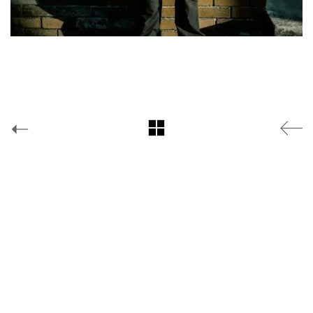
Facebook
Yes is More
© Copyright
2019 |
*YouGov
Instagram
Twitter