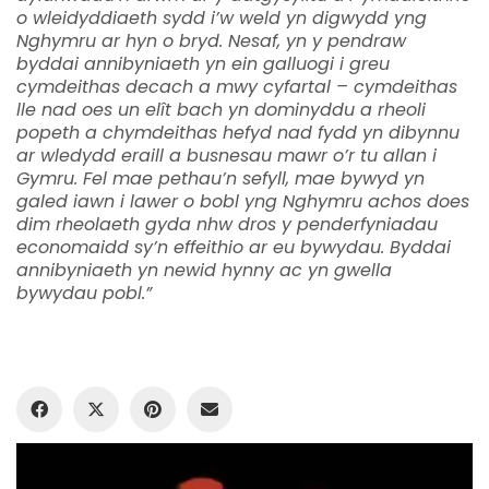
o wleidyddiaeth sydd i’w weld yn digwydd yng
Nghymru ar hyn o bryd. Nesaf, yn y pendraw
byddai annibyniaeth yn ein galluogi i greu
cymdeithas decach a mwy cyfartal – cymdeithas
lle nad oes un elît bach yn dominyddu a rheoli
popeth a chymdeithas hefyd nad fydd yn dibynnu
ar wledydd eraill a busnesau mawr o’r tu allan i
Gymru. Fel mae pethau’n sefyll, mae bywyd yn
galed iawn i lawer o bobl yng Nghymru achos does
dim rheolaeth gyda nhw dros y penderfyniadau
economaidd sy’n effeithio ar eu bywydau. Byddai
annibyniaeth yn newid hynny ac yn gwella
bywydau pobl.”