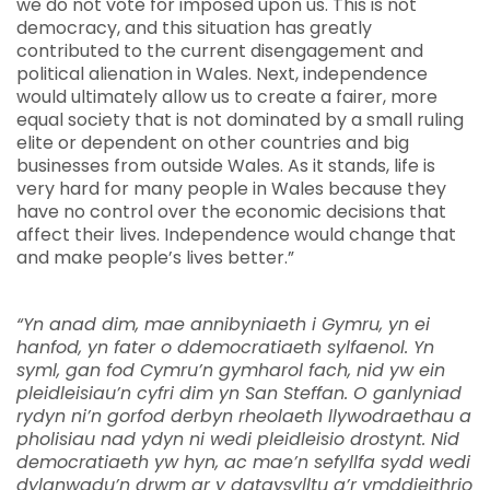
we do not vote for imposed upon us. This is not
democracy, and this situation has greatly
contributed to the current disengagement and
political alienation in Wales. Next, independence
would ultimately allow us to create a fairer, more
equal society that is not dominated by a small ruling
elite or dependent on other countries and big
businesses from outside Wales. As it stands, life is
very hard for many people in Wales because they
have no control over the economic decisions that
affect their lives. Independence would change that
and make people’s lives better.”
“Yn anad dim, mae annibyniaeth i Gymru, yn ei
hanfod, yn fater o ddemocratiaeth sylfaenol. Yn
syml, gan fod Cymru’n gymharol fach, nid yw ein
pleidleisiau’n cyfri dim yn San Steffan. O ganlyniad
rydyn ni’n gorfod derbyn rheolaeth llywodraethau a
pholisiau nad ydyn ni wedi pleidleisio drostynt. Nid
democratiaeth yw hyn, ac mae’n sefyllfa sydd wedi
dylanwadu’n drwm ar y datgysylltu a’r ymddieithrio